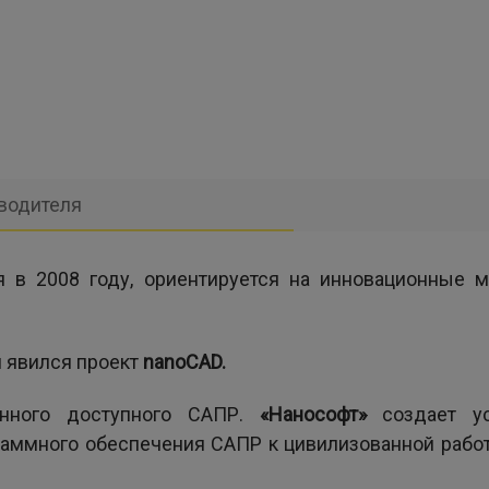
водителя
я в 2008 году, ориентируется на инновационные 
и явился проект
nanoCAD
.
енного доступного САПР.
«Нанософт»
создает ус
раммного обеспечения САПР к цивилизованной работ