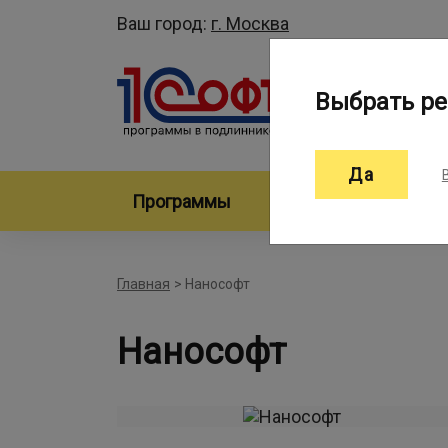
Ваш город:
г. Москва
Выбрать ре
Да
Программы
Произво
Главная
>
Нанософт
Нанософт