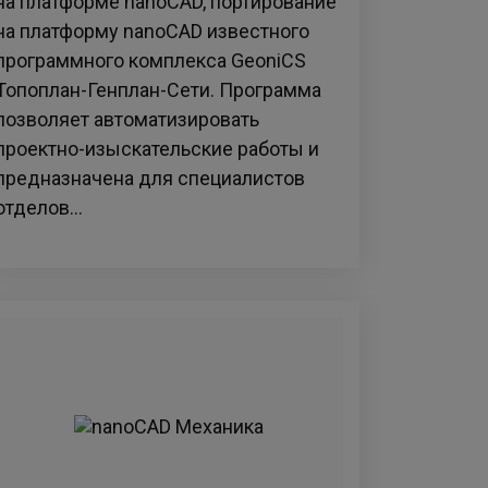
на платформе nanoCAD, портирование
на платформу nanoCAD известного
программного комплекса GeoniCS
Топоплан-Генплан-Сети. Программа
позволяет автоматизировать
проектно-изыскательские работы и
предназначена для специалистов
отделов...