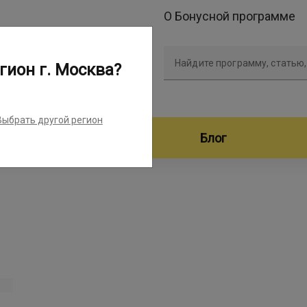
О Бонусной программе
Найдите программу, статью,
гион г. Москва?
Выбрать другой регион
дители программ
Блог