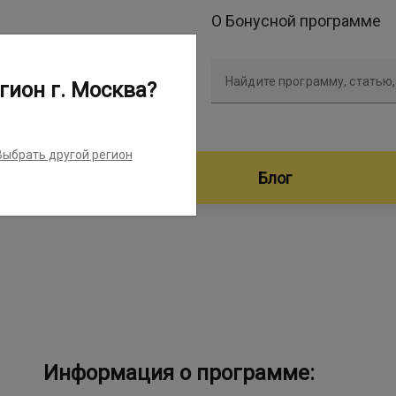
О Бонусной программе
Найдите программу, статью,
гион г. Москва?
Выбрать другой регион
дители программ
Блог
Информация о программе: