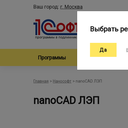
Ваш город:
г. Москва
Выбрать ре
Да
Программы
Произво
Главная
>
Нанософт
>
nanoCAD ЛЭП
nanoCAD ЛЭП