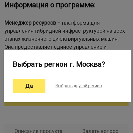
Информация о программе:
Менеджер ресурсов
– платформа для
управления гибридной инфраструктурой на всех
этапах жизненного цикла виртуальных машин.
Она предоставляет единое управление и
поддержки различных виртуальных, облачных и
контейнерных сред.
Выбрать регион г. Москва?
Разработчик:
НТЦ ИТ РОСА
Проект:
1Софт
Да
Выбрать другой регион
Где купить
Описание продукта
Задать вопрос