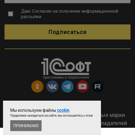
Даю
Согласие на получение информационной
рассылки
Подписаться
Copyright © ООО «Софтехно»
Мы используем файлы
cookie
.
2026 Все права защищены. Все торговые марки
Продолжая находиться на сайте, вы соглашаетесь с этим.
являются собственностью их правообладателей
ПРИНИМАЮ