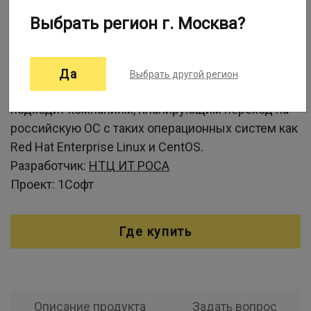
Информация о программе:
Выбрать регион г. Москва?
РОСА «КОБАЛЬТ» – универсальная операционная
система, которая бинарно совместима с
Да
Выбрать другой регион
популярным Linux-дистрибутивом RHEL 7 и
подходит компаниям, планирующим переход на
российскую ОС с таких операционных систем как
Red Hat Enterprise Linux и CentOS.
Разработчик:
НТЦ ИТ РОСА
Проект:
1Софт
Где купить
Описание продукта
Задать вопрос