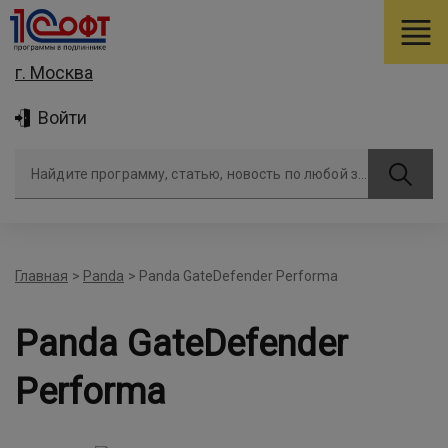
г. Москва
Войти
Найдите программу, статью, новость по любой задаче
Главная
>
Panda
>
Panda GateDefender Performa
Panda GateDefender
Performa