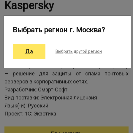
Kaspersky
Выбрать регион г. Москва?
Информация о программе:
Да
Выбрать другой регион
Traffic Inspector Anti-Spam powered by Kaspersky
— решение для защиты от спама почтовых
серверов в корпоративных сетях.
Разработчик:
Смарт-Софт
Вид поставки:
Электронная лицензия
Язык(-и):
Русский
Проект:
1С: Экзотика