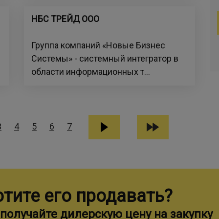
НБС ТРЕЙД ООО
Группа компаний «Новые Бизнес
Системы» - системный интегратор в
области информационных т...
3
4
5
6
7
отите его продавать?
получайте дилерскую цену на закупку