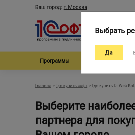
Ваш город:
г. Москва
Выбрать ре
Да
Программы
Произво
Главная
>
Где купить софт
>
Где купить Dr.Web Ka
Выберите наиболе
партнера для покуп