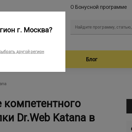
О Бонусной программе
Найдите программу, статью,
гион г. Москва?
Выбрать другой регион
дители программ
Блог
tana
е компетентного
ки Dr.Web Katana в