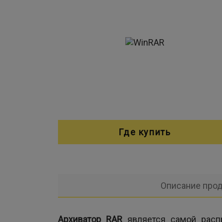
Где купить
Описание прод
Архиватор RAR
является самой распр