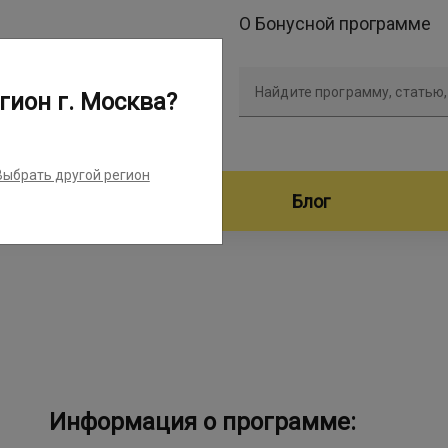
О Бонусной программе
Найдите программу, статью,
гион г. Москва?
Выбрать другой регион
дители программ
Блог
Информация о программе: