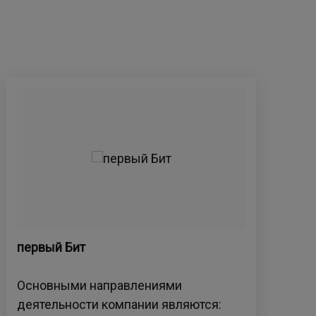
первый Бит
ГК 
Основными направлениями
Гру
деятельности компании являются:
мул