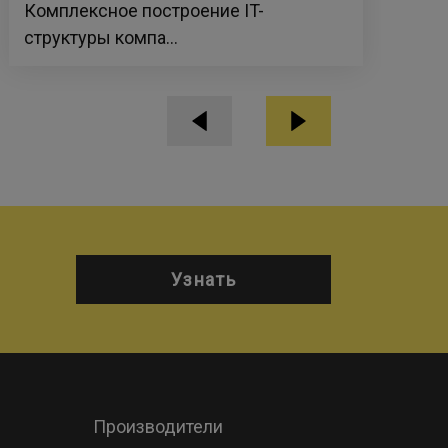
Комплексное построение IT-
так
структуры компа...
узк
Узнать
Производители