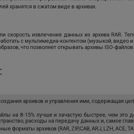
елей хранятся в сжатом виде в архивах.
ли скорость извлечения данных из архива RAR. Те
работать с мультимедиа-контентом (музыкой, видео и т
разов, что позволяет открывать архивы ISO-файлов ф
:
 создания архивов и управления ими, содержащая це
йлы на 8-15% лучше и зачастую быстрее, чем это 
транство, расходы на передачу данных и, самое гла
форматы архивов (RAR, ZIP,CAB, ARJ, LZH, ACE, TAR, GZ