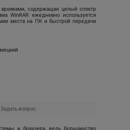
 архивами, содержащая целый спектр
мма WinRAR ежедневно используется
мии места на ПК и быстрой передачи
емецкий
Задать вопрос
стемы и браузера, ведь большинство