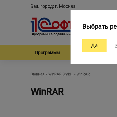
Ваш город:
г. Москва
Выбрать ре
Да
Программы
Произво
Главная
>
WinRAR GmbH
>
WinRAR
WinRAR