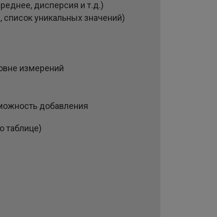
еднее, дисперсия и т.д.)
, список уникальных значений)
ровне измерений
зможность добавления
о таблице)