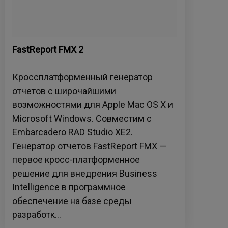
FastReport FMX 2
Fas
.Ne
Кроссплатформенный генератор
Исп
отчетов с широчайшими
соз
возможностями для Apple Mac OS X и
нез
Microsoft Windows. Совместим с
Embarcadero RAD Studio XE2.
Генератор отчетов FastReport FMX —
первое кросс-платформенное
решение для внедрения Business
Intelligence в программное
обеспечение на базе среды
разработк...