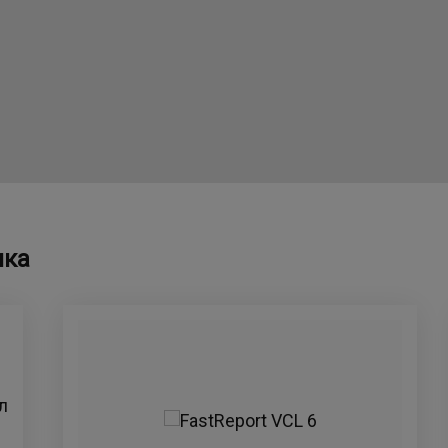
ика
л