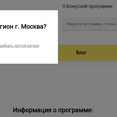
О Бонусной программе
Найдите программу, статью,
гион г. Москва?
Выбрать другой регион
дители программ
Блог
Информация о программе: