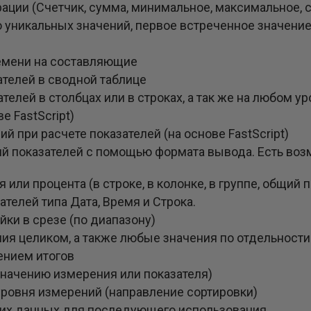
ции (Счетчик, сумма, минимальное, максимальное, ср
уникальных значений, первое встреченное значение
ремени на составляющие
телей в сводной таблице
елей в столбцах или в строках, а так же на любом у
 FastScript)
 при расчете показателей (на основе FastScript)
й показателей с помощью формата вывода. Есть во
или процента (в строке, в колонке, в группе, общий п
телей типа Дата, Время и Строка.
ки в срезе (по диапазону)
ия целиком, а также любые значения по отдельности
ением итогов
значению измерения или показателя)
уровня измерений (направление сортировки)
мих данных для последующего использования