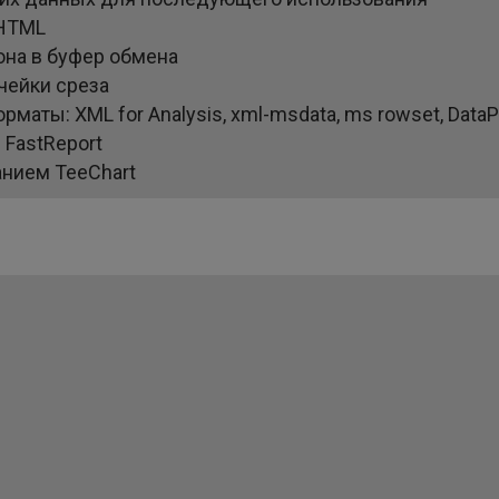
 HTML
на в буфер обмена
чейки среза
маты: XML for Analysis, xml-msdata, ms rowset, Data
 FastReport
анием TeeChart