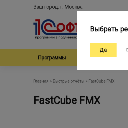
Ваш город:
г. Москва
Выбрать ре
Да
Программы
Произво
Главная
>
Быстрые отчёты
>
FastCube FMX
FastCube FMX