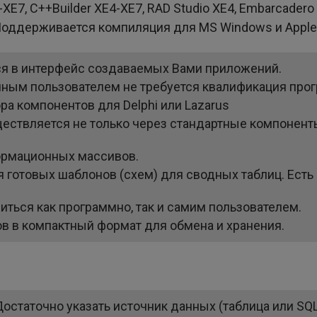
E7, C++Builder XE4-XE7, RAD Studio XE4, Embarcadero 
 Поддерживается компиляция для MS Windows и Apple
я в интерфейс создаваемых Вами приложений.
чным пользователем не требуется квалификация про
ра компонентов для Delphi или Lazarus
ствляется не только через стандартные компоненты
формационных массивов.
 готовых шаблонов (схем) для сводных таблиц. Есть
иться как программно, так и самим пользователем.
в в компактный формат для обмена и хранения.
Достаточно указать источник данных (таблица или SQ