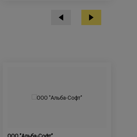
ООО "Альба-Софт"
IQ 