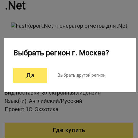
.Net
Информация о программе:
Выбрать регион г. Москва?
Используя FastReport.Net, вы можете создавать
отчеты, работающие независимо от приложения.
Да
Выбрать другой регион
Разработчик:
Быстрые отчёты
Вид поставки:
Электронная лицензия
Язык(-и):
Английский/Русский
Проект:
1С: Экзотика
Где купить