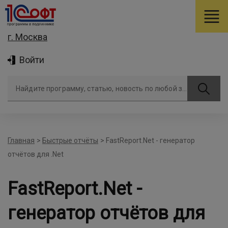
г. Москва
Войти
Найдите программу, статью, новость по любой задаче
Главная
>
Быстрые отчёты
>
FastReport.Net - генератор
отчётов для .Net
FastReport.Net -
генератор отчётов для