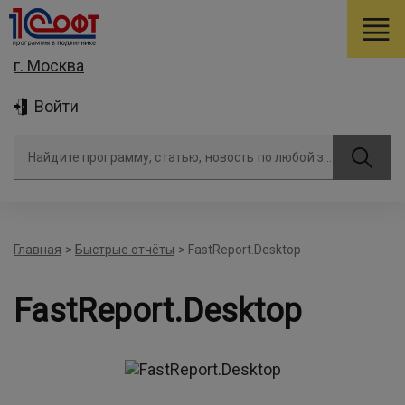
г. Москва
Войти
Найдите программу, статью, новость по любой задаче
Главная
>
Быстрые отчёты
>
FastReport.Desktop
FastReport.Desktop