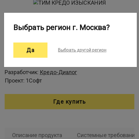
Информация о программе:
Выбрать регион г. Москва?
Программная система ТИМ КРЕДО ИЗЫСКАНИЯ
является подсистемой Программной системы
Да
Выбрать другой регион
ТИМ КРЕДО (Технологии Информационного
Моделирования КРЕДО).
Разработчик:
Кредо-Диалог
Проект:
1Софт
Где купить
Описание продукта
Системные требования