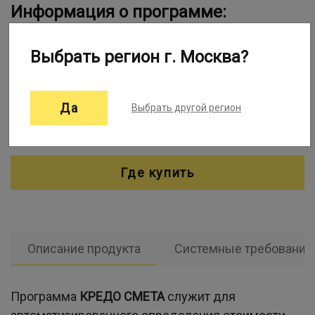
Информация о программе:
Программа КРЕДО СМЕТА служит для
Выбрать регион г. Москва?
автоматизированного определения стоимости.
Разработчик:
Кредо-Диалог
Да
Выбрать другой регион
Проект:
1Софт
Где купить
Описание продукта
Системные требования
Программа
КРЕДО СМЕТА
служит для